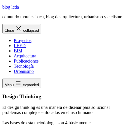
Skip
blog lcda
to
edmundo morales baca, blog de arquitectura, urbanismo y ciclismo
content
Close
collapsed
Proyectos
LEED
BIM
Arquitectura
Publicaciones
Tecnología
Urbanismo
Menu
expanded
Design Thinking
El design thinking es una manera de diseñar para solucionar
problemas complejos enfocados en el uso humano
Las bases de esta metodología son 4 básicamente