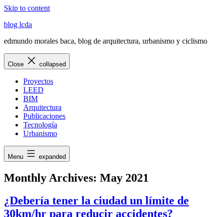
Skip to content
blog lcda
edmundo morales baca, blog de arquitectura, urbanismo y ciclismo
Close
collapsed
Proyectos
LEED
BIM
Arquitectura
Publicaciones
Tecnología
Urbanismo
Menu
expanded
Monthly Archives:
May 2021
¿Debería tener la ciudad un límite de
30km/hr para reducir accidentes?