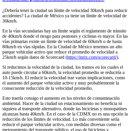
¿Debería tener la ciudad un límite de velocidad 30km/h para reducir
accidentes? La ciudad de México ya tiene un límite de velocidad de
30km/h.
En la vías secundarias hay un límite según el reglamento de tránsito
de 40km/h donde el riesgo para peatones y ciclistas es mayor. En las
vías primarias existe un límite de velocidad de 60km/h o de hasta
80km/h en vías rápidas. En la Ciudad de México tenemos un alto
parque vehicular activo que reduce el promedio de velocidad a
25km/h según datos de Scorecard (
https://inrix.com/scorecard/
).
Si reducimos la velocidad de la ciudad, los tramos en los cuales el
auto puede circular a 60km/h, la velocidad promedio se reduciría a
10-15km/h. El reducir la velocidad trae varias implicaciones, como
el aumento del parque vehicular activo y muy probablemente la
consecuente reducción de la velocidad promedio.
Esto traería consigo el aumento en los niveles de contaminación
ambiental. Hacer de la ciudad un estacionamiento no beneficia ni
siquiera al transporte alternativo, donde las bicicletas y monopatines
alcanzan hasta 40km/h. En el caso de la CDMX no es una opción la
reducción de los límites de velocidad. Lo más conveniente sería
reducir el parque vehicular activo, con medidas diversas como el
mejoramiento del transporte público, el uso de bicicletas y