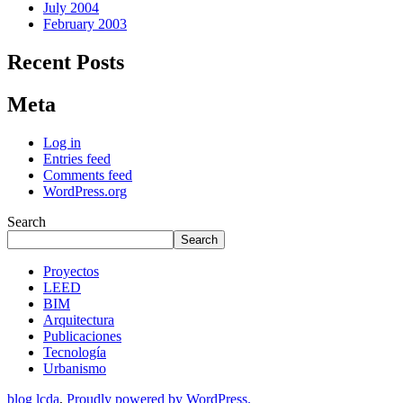
July 2004
February 2003
Recent Posts
Meta
Log in
Entries feed
Comments feed
WordPress.org
Search
Search
Proyectos
LEED
BIM
Arquitectura
Publicaciones
Tecnología
Urbanismo
blog lcda
,
Proudly powered by WordPress.