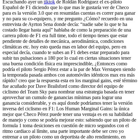
Escuchando ayer un
tiktok
de Roldán Rodríguez el ex-piloto
Español de F1 diciendo que lo que mas le gustaría ver de Checo
para es la versión 3.0 que en resumidas cuentas es correr para ganar
y no para su co-equipero, y me pregunto ¿Cómo? recuerdo en una
entrevista de Ayrton Sena donde decía: “nadie sabe lo que te ha
costado llegar hasta aquí” hablaba de como la preparación de una
carrera piloto de F1 era full time, todo el tiempo tienes que estar
pendiente de detalles de mecánica, aerodinámica, condiciones
climáticas etc. hoy esto queda mas en labor del equipo, pero en
especial decía, cuando te subes an F1 debes estar preparado para
subir tus pulsaciones a 180 por lo cual en ciertas situaciones tener
una buena condición física era imprescindible, ¿Entonces como
podría el piloto Sergio Pérez estar a la par de Max Verstapen siendo
la temporada pasada ambos con automóviles idénticos max era más
rápido? creo que la respuesta esta en los marginal gains, esté término
fue acuñado por Dave Brailsford como director del equipo de
ciclismo del Team Sky para nombrar una estrategia basada en tener
aprovechar un cumulo de ganancias mínimas para lograr una
ganancia considerable, y es aquí donde podríamos tener la versión
inversa del ciclismo en F1: Los Human Marginal Gains: la única
mejor que Checo Pérez puede tener una ventaja es en su habilidad
de manejo y como se podría mejorar esto: sabiendo que un piloto de
formula 1 toma desiciones en cuestión de micro segundos con el
ritmo cardiaco al límite, una parte importante debe ser creo yo
entrenar a un piloto como un deportista de alto rendimiento, en