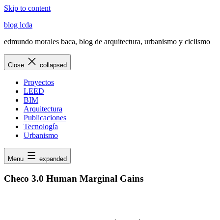
Skip to content
blog lcda
edmundo morales baca, blog de arquitectura, urbanismo y ciclismo
Close
collapsed
Proyectos
LEED
BIM
Arquitectura
Publicaciones
Tecnología
Urbanismo
Menu
expanded
Checo 3.0 Human Marginal Gains