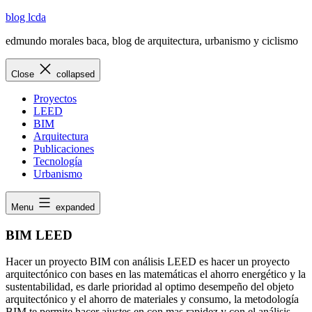
Skip
blog lcda
to
edmundo morales baca, blog de arquitectura, urbanismo y ciclismo
content
Close
collapsed
Proyectos
LEED
BIM
Arquitectura
Publicaciones
Tecnología
Urbanismo
Menu
expanded
BIM LEED
Hacer un proyecto BIM con análisis LEED es hacer un proyecto
arquitectónico con bases en las matemáticas el ahorro energético y la
sustentabilidad, es darle prioridad al optimo desempeño del objeto
arquitectónico y el ahorro de materiales y consumo, la metodología
BIM te permite hacer ajustes en con mas rapidez y con el análisis